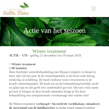
Actie van het seizoen
Winter treatment
ACTIE
–
€70
– geldig 21 december t/m 19 maart 2026
✨
Winter treatment
± 60 minuten
Deze heerlijke winterbehandeling met Repair complex is ideaal in
deze tijd van het jaar. In de wintermaanden is de huid vaak droog,
trekkerig of schilferig. De huid verdient extra verwennerij in de
koude wintermaanden. De huid zal na de behandeling heerlijk zacht
en glad zijn en dit geeft een comfortabel gevoel. Om een extra warm
gevoel te krijgen in deze koude maanden krijgt je bij deze
behandeling een ontspannende voetmassage met warme olie!
De Winter treatment
verhoogd + hersteld de vochtbalans
,
stimuleert
de weerstand van de huidbarriére
en helpt tegen rimpelvorming