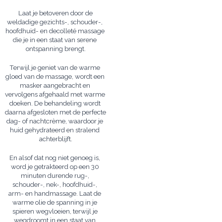
 Laat je betoveren door de 
weldadige gezichts-, schouder-, 
hoofdhuid- en decolleté massage 
die je in een staat van serene 
ontspanning brengt.
Terwijl je geniet van de warme 
gloed van de massage, wordt een 
masker aangebracht en 
vervolgens afgehaald met warme 
doeken. De behandeling wordt 
daarna afgesloten met de perfecte 
dag- of nachtcrème, waardoor je 
huid gehydrateerd en stralend 
achterblijft.
En alsof dat nog niet genoeg is, 
word je getrakteerd op een 30 
minuten durende rug-, 
schouder-, nek-, hoofdhuid-, 
arm- en handmassage. Laat de 
warme olie de spanning in je 
spieren wegvloeien, terwijl je 
wegdroomt in een staat van 