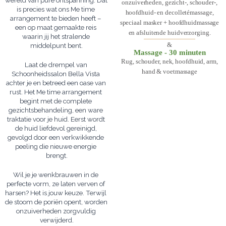
wereld van pure ontspanning. Dat 
onzuiverheden, gezicht-, schouder-,
is precies wat ons Me time 
hoofdhuid- en decolletémassage,
arrangement te bieden heeft – 
speciaal masker + hoofdhuidmassage
een op maat gemaakte reis 
en afsluitende huidverzorging.
waarin jij het stralende 
&
middelpunt bent.
Massage - 30 minuten
Rug, schouder, nek, hoofdhuid, arm,
Laat de drempel van 
hand & voetmassage
Schoonheidssalon Bella Vista 
achter je en betreed een oase van 
rust. Het Me time arrangement 
begint met de complete 
gezichtsbehandeling, een ware 
traktatie voor je huid. Eerst wordt 
de huid liefdevol gereinigd, 
gevolgd door een verkwikkende 
peeling die nieuwe energie 
brengt.
Wil je je wenkbrauwen in de 
perfecte vorm, ze laten verven of 
harsen? Het is jouw keuze. Terwijl 
de stoom de poriën opent, worden 
onzuiverheden zorgvuldig 
verwijderd.