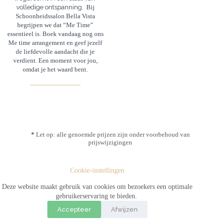
volledige ontspanning. 
Bij
Schoonheidssalon Bella Vista
begrijpen we dat “Me Time”
essentieel is. Boek vandaag nog ons
Me time arrangement en geef jezelf
de liefdevolle aandacht die je
verdient. Een moment voor jou,
omdat je het waard bent.
*
Let op: alle genoemde prijzen zijn onder voorbehoud van
prijswijzigingen
Cookie-instellingen
Deze website maakt gebruik van cookies om bezoekers een optimale
gebruikerservaring te bieden.
Accepteer
Afwijzen
© Copyright 2026 Schoonheidssalon Bella Vista. Alle rechten