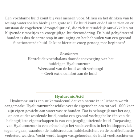
Een vochtarme huid komt bij veel mensen voor. Milieu en het drinken van te
weinig water spelen hierbij een grote rol. De huid komt er dof uit te zien en er
ontstaan de zogeheten ‘droogtelijntjes’, die zich uiteindelijk ontwikkelen tot
blijvende rimpeltjes en vroegtijdige huidveroudering. De huid gehydrateerd
houden is dus de eerste stap in anti-aging en het behouden van een gezond
functionerende huid. Je kunt hier niet vroeg genoeg mee beginnen!
Resultaten
– Herstelt de vochtbalans door de toevoeging van het
huideigen Hyaluronzuur
– Weerstand van de huid wordt verhoogd
– Geeft extra comfort aan de huid
Hyaluronic Acid
Hyaluronzuur is een suikermolecuul dat van nature in je lichaam wordt
aangemaakt. Hyaluronzuur beschikt over de eigenschap om tot wel 1000 keer
zijn eigen gewicht aan water vast te houden. Dat is belangrijk met het oog
op een ouder wordende huid, omdat een gezond vochtgehalte één van de
belangrijkste eigenschappen is van een jeugdig uitziende huid. Toepassing
van Hyaluronzuur in een crème helpt het vochtverlies in het huidoppervlak
tegen te gaan, waardoor de huidstructuur, huidelasticiteit en de barrièrefunctie
verbeterd worden. Vocht wordt langer vastgehouden, de huid voelt zachter en