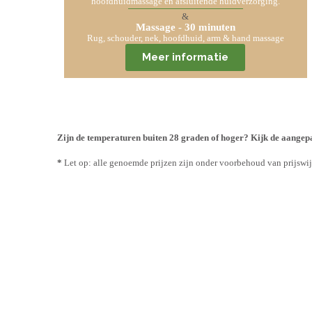
hoofdhuidmassage en afsluitende huidverzorging.
&
Massage - 30 minuten
Rug, schouder, nek, hoofdhuid, arm & hand massage
Meer informatie
Zijn de temperaturen buiten 28 graden of hoger? Kijk de aangepa
*
Let op: alle genoemde prijzen zijn onder voorbehoud van prijswi