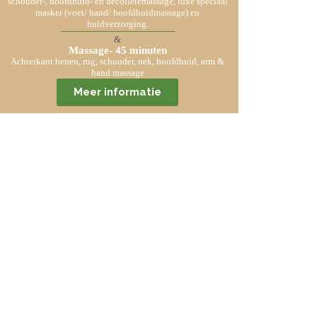
schouder-, hoofdhuid- en decolletémassage, luxe speciaal
masker (voet/ hand/ hoofdhuidmassage) en
huidverzorging.
&
Massage- 45 minuten
Achterkant benen, rug, schouder, nek, hoofdhuid, arm &
hand massage
Meer informatie