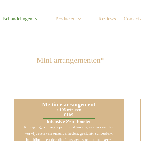
Behandelingen
Producten
Reviews
Contact
Mini arrangementen*
Me time arrangement
± 105 minuten
€109
Intensive Zen Booster
Reiniging, peeling, epileren of harsen, stoom voor het
verwijderen van onzuiverheden, gezicht-, schouder-,
hoofdhuid- en decolletémassage, speciaal masker +