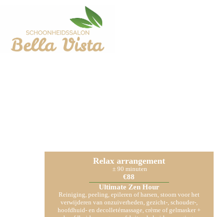
Relax arrangement
± 90 minuten
€88
Ultimate Zen Hour
Reiniging, peeling, epileren of harsen, stoom voor het
verwijderen van onzuiverheden, gezicht-, schouder-,
hoofdhuid- en decolletémassage, crème of gelmasker +