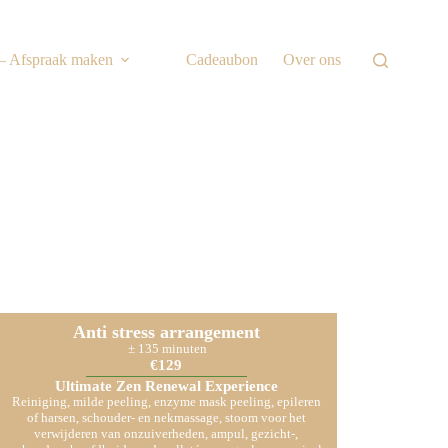
 – Afspraak maken
Cadeaubon
Over ons
Anti stress arrangement
± 135 minuten
€129
Ultimate Zen Renewal Experience
Reiniging, milde peeling, enzyme mask peeling, epileren
of harsen, schouder- en nekmassage, stoom voor het
verwijderen van onzuiverheden, ampul, gezicht-,