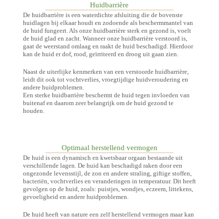
Huidbarrière
De huidbarrière is een waterdichte afsluiting die de bovenste
huidlagen bij elkaar houdt en zodoende als beschermmantel van
de huid fungeert. Als onze huidbarrière sterk en gezond is, voelt
de huid glad en zacht. Wanneer onze huidbarrière verstoord is,
gaat de weerstand omlaag en raakt de huid beschadigd. Hierdoor
kan de huid er dof, rood, geïrriteerd en droog uit gaan zien.
Naast de uiterlijke kenmerken van een verstoorde huidbarrière,
leidt dit ook tot vochtverlies, vroegtijdige huidveroudering en
andere huidproblemen.
Een sterke huidbarrière beschermt de huid tegen invloeden van
buitenaf en daarom zeer belangrijk om de huid gezond te
houden.
Optimaal herstellend vermogen
De huid is een dynamisch en kwetsbaar orgaan bestaande uit
verschillende lagen. De huid kan beschadigd raken door een
ongezonde levensstijl, de zon en andere straling, giftige stoffen,
bacteriën, vochtverlies en veranderingen in temperatuur. Dit heeft
gevolgen op de huid, zoals: puistjes, wondjes, eczeem, littekens,
gevoeligheid en andere huidproblemen.
De huid heeft van nature een zelf herstellend vermogen maar kan