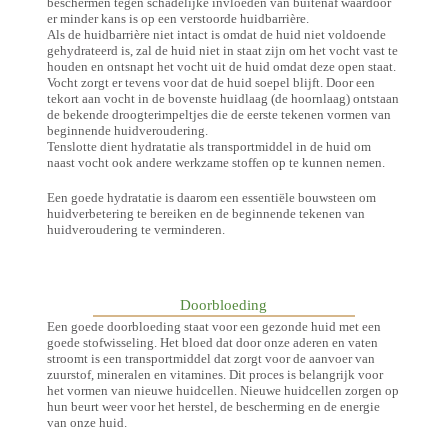
beschermen tegen schadelijke invloeden van buitenaf waardoor
er minder kans is op een verstoorde huidbarrière.
Als de huidbarrière niet intact is omdat de huid niet voldoende
gehydrateerd is, zal de huid niet in staat zijn om het vocht vast te
houden en ontsnapt het vocht uit de huid omdat deze open staat.
Vocht zorgt er tevens voor dat de huid soepel blijft. Door een
tekort aan vocht in de bovenste huidlaag (de hoornlaag) ontstaan
de bekende droogterimpeltjes die de eerste tekenen vormen van
beginnende huidveroudering.
Tenslotte dient hydratatie als transportmiddel in de huid om
naast vocht ook andere werkzame stoffen op te kunnen nemen.
Een goede hydratatie is daarom een essentiële bouwsteen om
huidverbetering te bereiken en de beginnende tekenen van
huidveroudering te verminderen.
Doorbloeding
Een goede doorbloeding staat voor een gezonde huid met een
goede stofwisseling. Het bloed dat door onze aderen en vaten
stroomt is een transportmiddel dat zorgt voor de aanvoer van
zuurstof, mineralen en vitamines. Dit proces is belangrijk voor
het vormen van nieuwe huidcellen. Nieuwe huidcellen zorgen op
hun beurt weer voor het herstel, de bescherming en de energie
van onze huid.